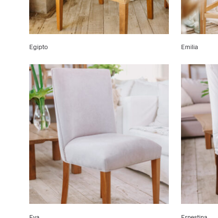
Egipto
Emilia
Eva
Ernestina