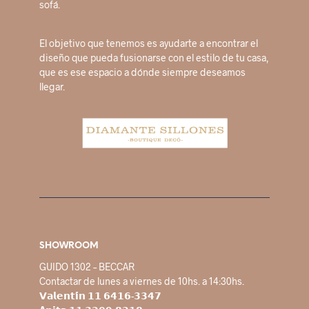
sofá.
El objetivo que tenemos es ayudarte a encontrar el
diseño que pueda fusionarse con el estilo de tu casa,
que es ese espacio a dónde siempre deseamos
llegar.
SHOWROOM
GUIDO 1302 – BECCAR
Contactar de lunes a viernes de 10hs. a 14:30hs.
𝗩𝗮𝗹𝗲𝗻𝘁𝗶́𝗻 𝟭𝟭 𝟲𝟰𝟭𝟲-𝟯𝟯𝟰𝟳