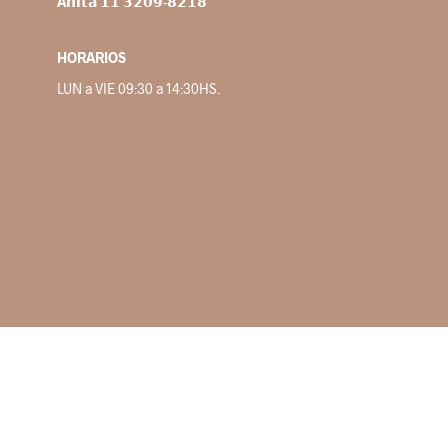
A𝗻𝗶𝘁𝗮
𝟭𝟭 𝟯𝟮𝟬𝟵-𝟴𝟮𝟭𝟴
HORARIOS
LUN a VIE 09:30 a 14:30HS.